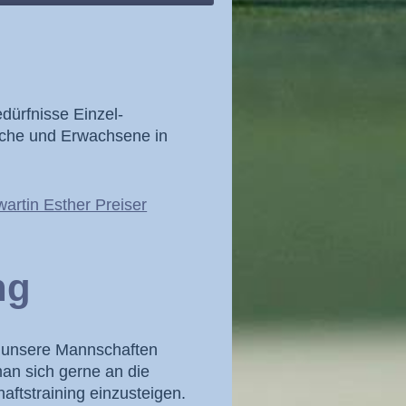
edürfnisse Einzel-
iche und Erwachsene in
artin Esther Preiser
ng
r unsere Mannschaften
man sich gerne an die
ftstraining einzusteigen.