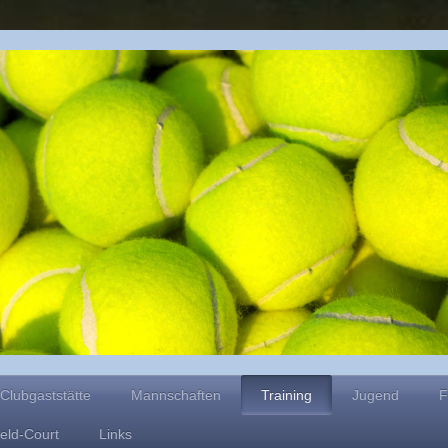
Clubgaststätte
Mannschaften
Training
Jugend
F
ield-Court
Links