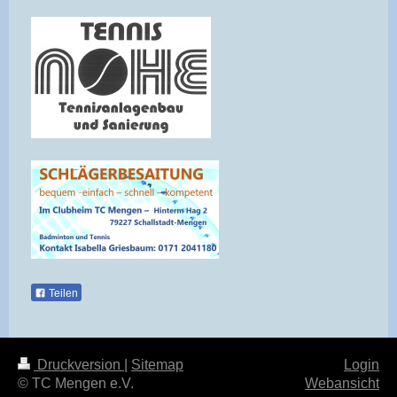
Teilen
Druckversion
|
Sitemap
Login
© TC Mengen e.V.
Webansicht